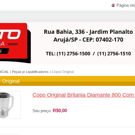
Página inic
NICIAL
|
Peças p/ Liquidificadores
|
Copos Original
 Original
Copo Original Britania Diamante 800 Com 
R$0,00
Seu preço: