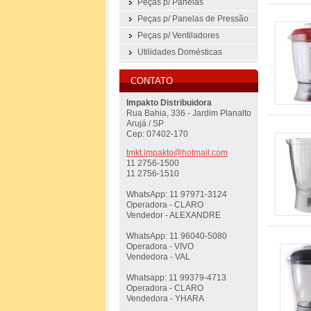
Peças p/ Panelas
Peças p/ Panelas de Pressão
Peças p/ Ventiladores
Utilidades Domésticas
CONTATO
Impakto Distribuidora
Rua Bahia, 336 - Jardim Planalto
Arujá / SP
Cep: 07402-170
tmkt.imp
akto@hot
mail.com
11 2756-1500
11 2756-1510
WhatsApp: 11 97971-3124
Operadora - CLARO
Vendedor - ALEXANDRE
WhatsApp: 11 96040-5080
Operadora - VIVO
Vendedora - VAL
Whatsapp: 11 99379-4713
Operadora - CLARO
Vendedora - YHARA