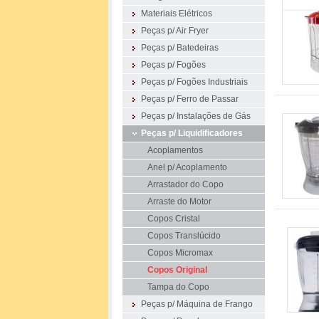
Materiais Elétricos
Peças p/ Air Fryer
Peças p/ Batedeiras
Peças p/ Fogões
Peças p/ Fogões Industriais
Peças p/ Ferro de Passar
Peças p/ Instalações de Gás
Peças p/ Liquidificadores
Acoplamentos
Anel p/ Acoplamento
Arrastador do Copo
Arraste do Motor
Copos Cristal
Copos Translúcido
Copos Micromax
Copos Original
Tampa do Copo
Peças p/ Máquina de Frango