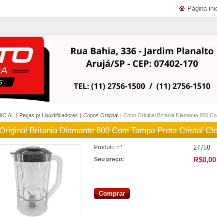
Página inic
NICIAL
|
Peças p/ Liquidificadores
|
Copos Original
|
Copo Original Britania Diamante 800 C
Original Britania Diamante 800 Com Tampa Preta Cristal Cl
27758
Produto nº:
R$0,00
Seu preço:
Comprar