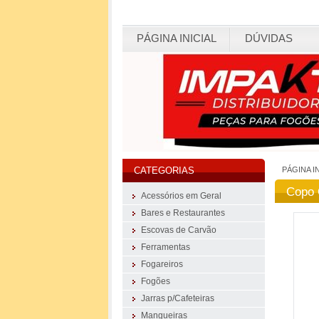
PÁGINA INICIAL
DÚVIDAS
PÁGINA I
CATEGORIAS
Copo 
Acessórios em Geral
Bares e Restaurantes
Escovas de Carvão
Ferramentas
Fogareiros
Fogões
Jarras p/Cafeteiras
Mangueiras