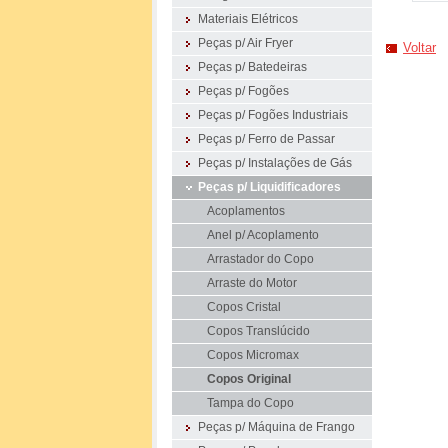
Materiais Elétricos
Peças p/ Air Fryer
Voltar
Peças p/ Batedeiras
Peças p/ Fogões
Peças p/ Fogões Industriais
Peças p/ Ferro de Passar
Peças p/ Instalações de Gás
Peças p/ Liquidificadores
Acoplamentos
Anel p/ Acoplamento
Arrastador do Copo
Arraste do Motor
Copos Cristal
Copos Translúcido
Copos Micromax
Copos Original
Tampa do Copo
Peças p/ Máquina de Frango