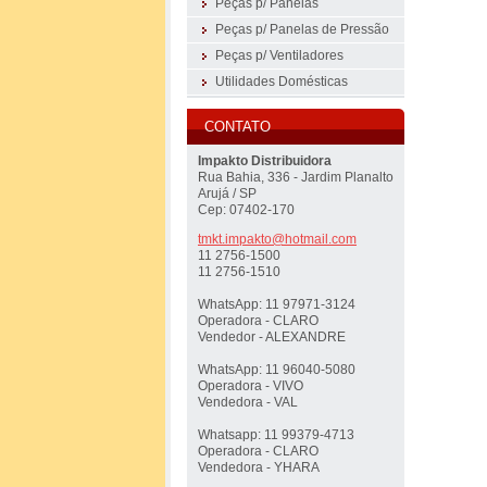
Peças p/ Panelas
Peças p/ Panelas de Pressão
Peças p/ Ventiladores
Utilidades Domésticas
CONTATO
Impakto Distribuidora
Rua Bahia, 336 - Jardim Planalto
Arujá / SP
Cep: 07402-170
tmkt.imp
akto@hot
mail.com
11 2756-1500
11 2756-1510
WhatsApp: 11 97971-3124
Operadora - CLARO
Vendedor - ALEXANDRE
WhatsApp: 11 96040-5080
Operadora - VIVO
Vendedora - VAL
Whatsapp: 11 99379-4713
Operadora - CLARO
Vendedora - YHARA