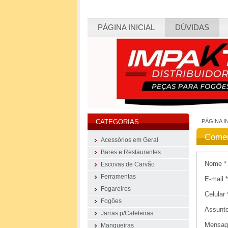
PÁGINA INICIAL
DÚVIDAS
PÁGINA I
CATEGORIAS
Comen
Acessórios em Geral
Bares e Restaurantes
Nome *
Escovas de Carvão
Ferramentas
E-mail *
Fogareiros
Celular 
Fogões
Assunto
Jarras p/Cafeteiras
Mensag
Mangueiras