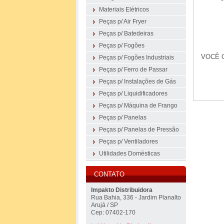
Materiais Elétricos
Peças p/ Air Fryer
Peças p/ Batedeiras
Peças p/ Fogões
VOCÊ 
Peças p/ Fogões Industriais
Peças p/ Ferro de Passar
Peças p/ Instalações de Gás
Peças p/ Liquidificadores
Peças p/ Máquina de Frango
Peças p/ Panelas
Peças p/ Panelas de Pressão
Peças p/ Ventiladores
Utilidades Domésticas
CONTATO
Impakto Distribuidora
Rua Bahia, 336 - Jardim Planalto
Arujá / SP
Cep: 07402-170