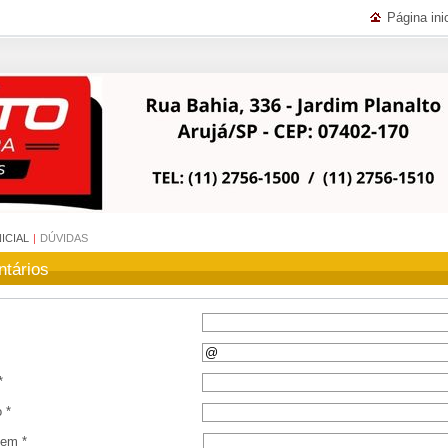
Página inic
NICIAL
|
DÚVIDAS
tários
*
 *
em *