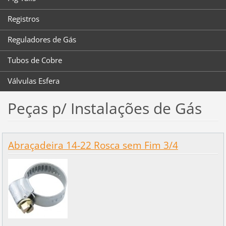
Registros
Reguladores de Gás
Tubos de Cobre
Válvulas Esfera
Peças p/ Instalações de Gás
Abraçadeira 14-22 Rosca sem Fim 3/4