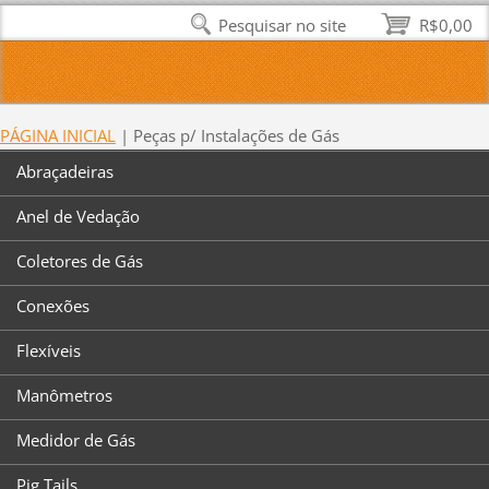
Pesquisar no site
R$0,00
PÁGINA INICIAL
|
Peças p/ Instalações de Gás
Abraçadeiras
Anel de Vedação
Coletores de Gás
Conexões
Flexíveis
Manômetros
Medidor de Gás
Pig Tails