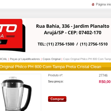
Página inic
NICIAL
|
Peças p/ Liquidificadores
|
Copos Original
|
Copo Original Philco PH 800 Com Tampa
Original Philco PH 800 Com Tampa Preta Cristal Clean
27746
Produto nº:
R$0,00
Seu preço:
Comprar