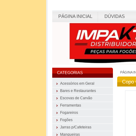
PÁGINA INICIAL
DÚVIDAS
PÁGINA I
CATEGORIAS
Copo 
Acessórios em Geral
Bares e Restaurantes
Escovas de Carvão
Ferramentas
Fogareiros
Fogões
Jarras p/Cafeteiras
Mangueiras