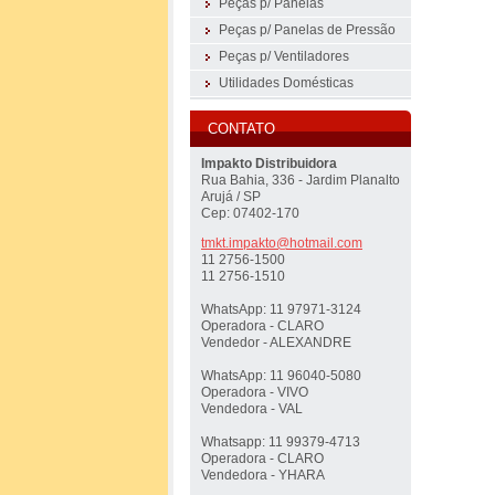
Peças p/ Panelas
Peças p/ Panelas de Pressão
Peças p/ Ventiladores
Utilidades Domésticas
CONTATO
Impakto Distribuidora
Rua Bahia, 336 - Jardim Planalto
Arujá / SP
Cep: 07402-170
tmkt.imp
akto@hot
mail.com
11 2756-1500
11 2756-1510
WhatsApp: 11 97971-3124
Operadora - CLARO
Vendedor - ALEXANDRE
WhatsApp: 11 96040-5080
Operadora - VIVO
Vendedora - VAL
Whatsapp: 11 99379-4713
Operadora - CLARO
Vendedora - YHARA