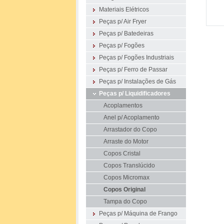
Materiais Elétricos
Peças p/ Air Fryer
Peças p/ Batedeiras
Peças p/ Fogões
Peças p/ Fogões Industriais
Peças p/ Ferro de Passar
Peças p/ Instalações de Gás
Peças p/ Liquidificadores
Acoplamentos
Anel p/ Acoplamento
Arrastador do Copo
Arraste do Motor
Copos Cristal
Copos Translúcido
Copos Micromax
Copos Original
Tampa do Copo
Peças p/ Máquina de Frango