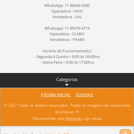
WhatsApp: 11 96040-5080
Operadora - VIVO
Vendedora - VAL
Whatsapp: 11 99379-4713
Operadora - CLARO
Vendedora - YHARA
Horário de Funcionamento:
- Segunda à Quinta = 8:00 às 18:00hrs
- Sexta-Feira = 8:00 às 17:00hrs
Categorias
PÁGINA INICIAL
DÚVIDAS
© 2017 Todos os direitos reservados. Todas as imagens são meramente
ilustrativas !!!
Desenvolvido pela
Webnode
Loja virtual