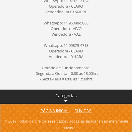
WhatsApp: 11 97971-3124
Operadora - CLARO
Vendedor - ALEXANDRE
WhatsApp: 11 96040-5080
Operadora - VIVO
Vendedora - VAL
Whatsapp: 11 99379-4713
Operadora - CLARO
Vendedora - YHARA
Horário de Funcionamento:
- Segunda à Quinta = 8:00 às 18:00hrs
- Sexta-Feira = 8:00 às 17:00hrs
Categorias
PÁGINA INICIAL
DÚVIDAS
© 2017 Todos os direitos reservados. Todas as imagens são meramente
ilustrativas !!!