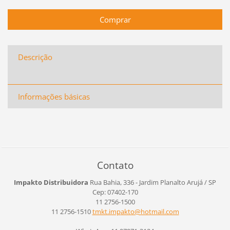
Descrição
Informações básicas
Contato
Impakto Distribuidora
Rua Bahia, 336 - Jardim Planalto
Arujá / SP
Cep: 07402-170
11 2756-1500
11 2756-1510
tmkt.imp
akto@hot
mail.com