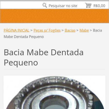
Pesquisar no site
R$0,00
PÁGINA INICIAL
>
Peças p/ Fogões
>
Bacias
>
Mabe
>
Bacia
Mabe Dentada Pequeno
Bacia Mabe Dentada
Pequeno