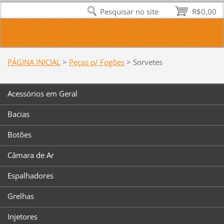
Pesquisar no site
R$0,00
PÁGINA INICIAL
>
Peças p/ Fogões
>
Sorvetes
Acessórios em Geral
Bacias
Botões
Câmara de Ar
Espalhadores
Grelhas
Injetores