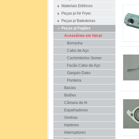
Materiais Elétricos
Peças p/ Air Fryer
Peças p/ Batedeiras
Peças p/ Fogões
Acessórios em Geral
Borracha
Cabo de Aço
Cachimbinho Semer
Facão Cabo de Aço
Gargalo Dako
Ponteira
Bacias
Botões
Câmara de Ar
Espalhadores
Grelhas
Injetores
Interruptores