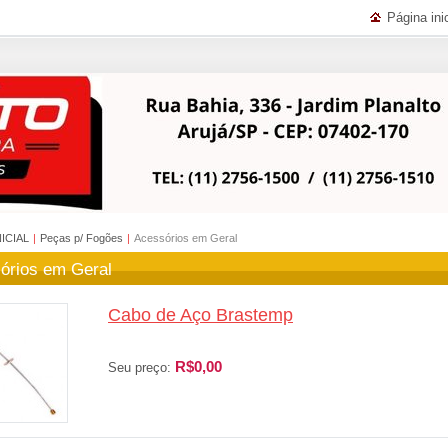
Página inic
NICIAL
|
Peças p/ Fogões
|
Acessórios em Geral
órios em Geral
Cabo de Aço Brastemp
R$0,00
Seu preço: