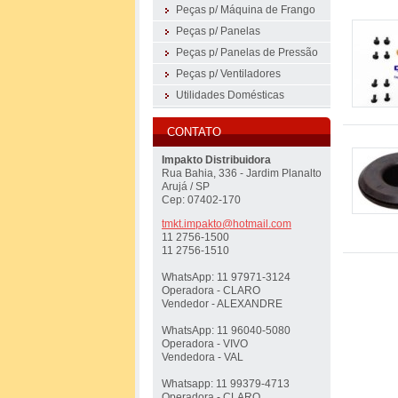
Peças p/ Máquina de Frango
Peças p/ Panelas
Peças p/ Panelas de Pressão
Peças p/ Ventiladores
Utilidades Domésticas
CONTATO
Impakto Distribuidora
Rua Bahia, 336 - Jardim Planalto
Arujá / SP
Cep: 07402-170
tmkt.imp
akto@hot
mail.com
11 2756-1500
11 2756-1510
WhatsApp: 11 97971-3124
Operadora - CLARO
Vendedor - ALEXANDRE
WhatsApp: 11 96040-5080
Operadora - VIVO
Vendedora - VAL
Whatsapp: 11 99379-4713
Operadora - CLARO