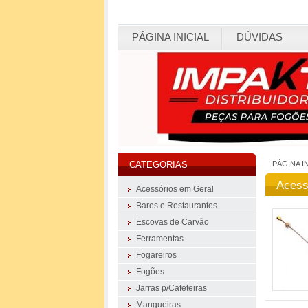
PÁGINA INICIAL
DÚVIDAS
PÁGINA I
CATEGORIAS
Acess
Acessórios em Geral
Bares e Restaurantes
Escovas de Carvão
Ferramentas
Fogareiros
Fogões
Jarras p/Cafeteiras
Mangueiras