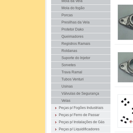
Mola da Vela
Mola do fogão
Porcas
Presilhas da Vela
Protetor Dako
Queimadores
Registros Ramais
Roldanas
Suporte do Injetor
Sorvetes
Trava Ramal
Tubos Venturi
Usinas
Válvulas de Segurança
Velas
Peças p/ Fogões Industriais
Peças p/ Ferro de Passar
Peças p/ Instalações de Gás
Peças p/ Liquidificadores