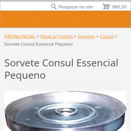
Pesquisar no site
R$0,00
PÁGINA INICIAL
>
Peças p/ Fogões
>
Sorvetes
>
Consul
>
Sorvete Consul Essencial Pequeno
Sorvete Consul Essencial
Pequeno