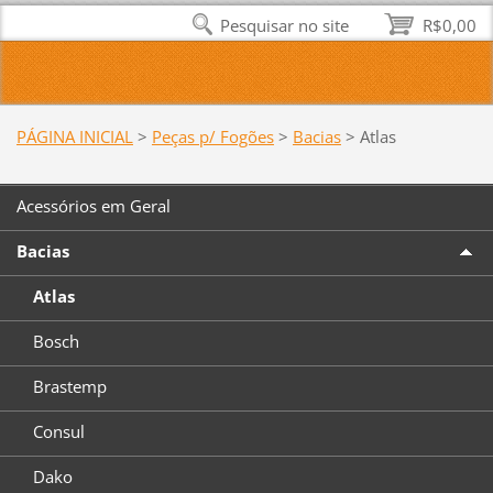
Pesquisar no site
R$0,00
PÁGINA INICIAL
>
Peças p/ Fogões
>
Bacias
>
Atlas
Acessórios em Geral
Bacias
Atlas
Bosch
Brastemp
Consul
Dako