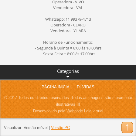
Operadora - VIVO
Vendedora - VAL
Whatsapp: 11 99379-4713
Operadora - CLARO
Vendedora - YHARA
Horário de Funcionamento:
- Segunda à Quinta = 8:00 às 18:00hrs
- Sexta-Feira = 8:00 às 17:00hrs
Categorias
PÁGINA INICIAL
DÚVIDAS
© 2017 Todos os direitos reservados. Todas as imagens são meramente
ilustrativas !!!
Desenvolvido pela
Webnode
Loja virtual
Visualizar:
Versão móvel
|
Versão PC