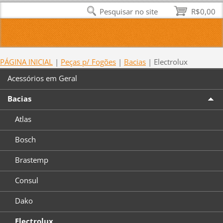
Pesquisar no site
R$0,00
PÁGINA INICIAL
|
Peças p/ Fogões
|
Bacias
|
Electrolux
Acessórios em Geral
Bacias
Atlas
Bosch
Brastemp
Consul
Dako
Electrolux