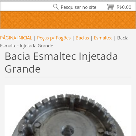
Pesquisar no site
R$0,00
PÁGINA INICIAL
|
Peças p/ Fogões
|
Bacias
|
Esmaltec
|
Bacia
Esmaltec Injetada Grande
Bacia Esmaltec Injetada
Grande