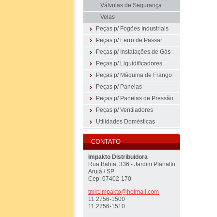
Válvulas de Segurança
Velas
Peças p/ Fogões Industriais
Peças p/ Ferro de Passar
Peças p/ Instalações de Gás
Peças p/ Liquidificadores
Peças p/ Máquina de Frango
Peças p/ Panelas
Peças p/ Panelas de Pressão
Peças p/ Ventiladores
Utilidades Domésticas
CONTATO
Impakto Distribuidora
Rua Bahia, 336 - Jardim Planalto
Arujá / SP
Cep: 07402-170
tmkt.imp
akto@hot
mail.com
11 2756-1500
11 2756-1510