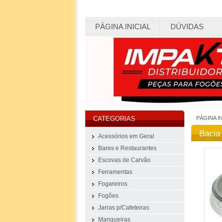
PÁGINA INICIAL
DÚVIDAS
PÁGINA I
CATEGORIAS
Bacia
Acessórios em Geral
Bares e Restaurantes
Escovas de Carvão
Ferramentas
Fogareiros
Fogões
Jarras p/Cafeteiras
Mangueiras