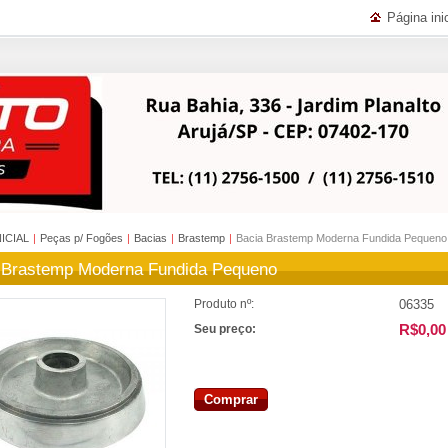
Página inic
NICIAL
|
Peças p/ Fogões
|
Bacias
|
Brastemp
|
Bacia Brastemp Moderna Fundida Pequeno
 Brastemp Moderna Fundida Pequeno
06335
Produto nº:
R$0,00
Seu preço:
Comprar