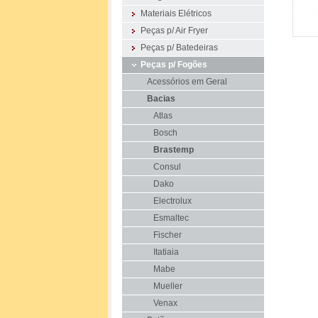
Materiais Elétricos
Peças p/ Air Fryer
Peças p/ Batedeiras
Peças p/ Fogões
Acessórios em Geral
Bacias
Atlas
Bosch
Brastemp
Consul
Dako
Electrolux
Esmaltec
Fischer
Itatiaia
Mabe
Mueller
Venax