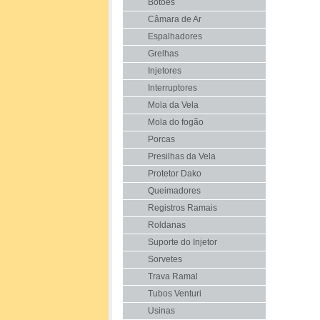
Botões
Câmara de Ar
Espalhadores
Grelhas
Injetores
Interruptores
Mola da Vela
Mola do fogão
Porcas
Presilhas da Vela
Protetor Dako
Queimadores
Registros Ramais
Roldanas
Suporte do Injetor
Sorvetes
Trava Ramal
Tubos Venturi
Usinas