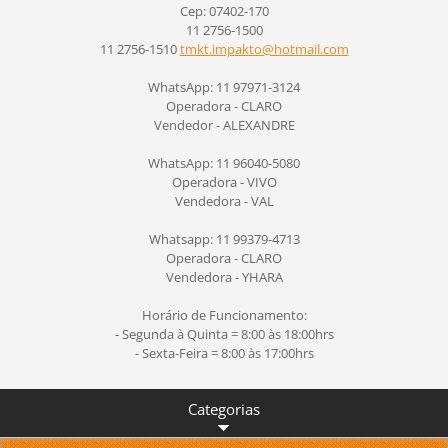
Cep: 07402-170
11 2756-1500
11 2756-1510
tmkt.imp
akto@hot
mail.com
WhatsApp: 11 97971-3124
Operadora - CLARO
Vendedor - ALEXANDRE
WhatsApp: 11 96040-5080
Operadora - VIVO
Vendedora - VAL
Whatsapp: 11 99379-4713
Operadora - CLARO
Vendedora - YHARA
Horário de Funcionamento:
- Segunda à Quinta = 8:00 às 18:00hrs
- Sexta-Feira = 8:00 às 17:00hrs
Categorias