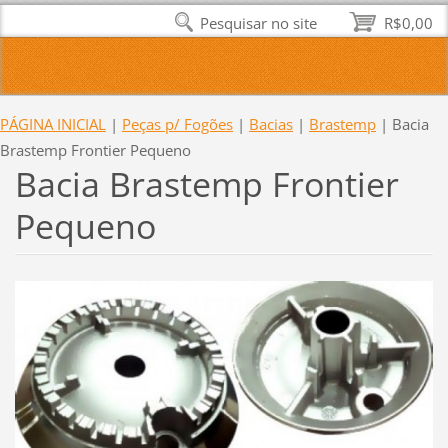
Pesquisar no site
R$0,00
PÁGINA INICIAL
|
Peças p/ Fogões
|
Bacias
|
Brastemp
|
Bacia
Brastemp Frontier Pequeno
Bacia Brastemp Frontier
Pequeno