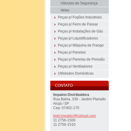
Válvulas de Segurança
Velas
Peças p/ Fogões Industriais
Peças p/ Ferro de Passar
Peças p/ Instalações de Gás
Peças p/ Liquidificadores
Peças p/ Máquina de Frango
Peças p/ Panelas
Peças p/ Panelas de Pressão
Peças p/ Ventiladores
Utilidades Domésticas
CONTATO
Impakto Distribuidora
Rua Bahia, 336 - Jardim Planalto
Arujá / SP
Cep: 07402-170
tmkt.imp
akto@hot
mail.com
11 2756-1500
11 2756-1510