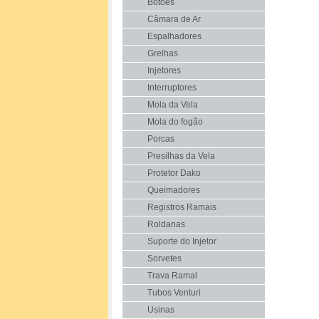
Botões
Câmara de Ar
Espalhadores
Grelhas
Injetores
Interruptores
Mola da Vela
Mola do fogão
Porcas
Presilhas da Vela
Protetor Dako
Queimadores
Registros Ramais
Roldanas
Suporte do Injetor
Sorvetes
Trava Ramal
Tubos Venturi
Usinas