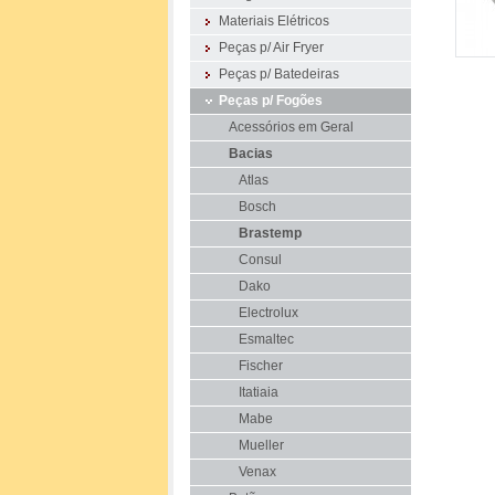
Materiais Elétricos
Peças p/ Air Fryer
Peças p/ Batedeiras
Peças p/ Fogões
Acessórios em Geral
Bacias
Atlas
Bosch
Brastemp
Consul
Dako
Electrolux
Esmaltec
Fischer
Itatiaia
Mabe
Mueller
Venax