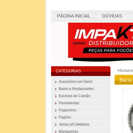
PÁGINA INICIAL
DÚVIDAS
PÁGINA I
CATEGORIAS
Bacia
Acessórios em Geral
Bares e Restaurantes
Escovas de Carvão
Ferramentas
Fogareiros
Fogões
Jarras p/Cafeteiras
Mangueiras