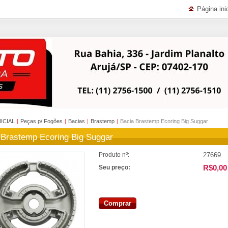
Página inic
NICIAL
|
Peças p/ Fogões
|
Bacias
|
Brastemp
|
Bacia Brastemp Ecoring Big Suggar
 Brastemp Ecoring Big Suggar
27669
Produto nº:
R$0,00
Seu preço:
Comprar