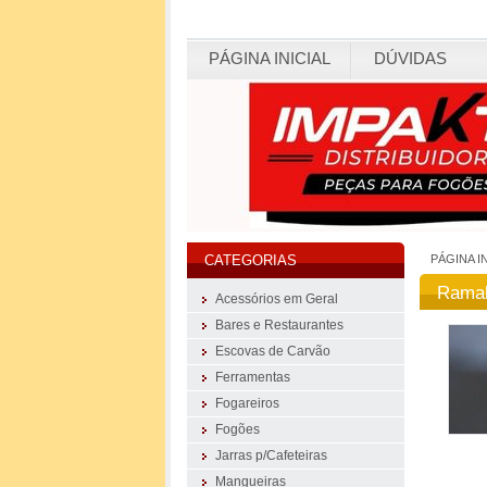
PÁGINA INICIAL
DÚVIDAS
PÁGINA I
CATEGORIAS
Ramal
Acessórios em Geral
Bares e Restaurantes
Escovas de Carvão
Ferramentas
Fogareiros
Fogões
Jarras p/Cafeteiras
Mangueiras