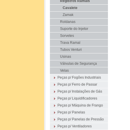
Registros Ramais
Cavalete
Zamak
Roldanas
Suporte do Injetor
Sorvetes
Trava Ramal
Tubos Venturi
Usinas
Válvulas de Segurança
Velas
Peças p/ Fogões Industriais
Peças p/ Ferro de Passar
Peças p/ Instalações de Gás
Peças p/ Liquidificadores
Peças p/ Máquina de Frango
Peças p/ Panelas
Peças p/ Panelas de Pressão
Peças p/ Ventiladores