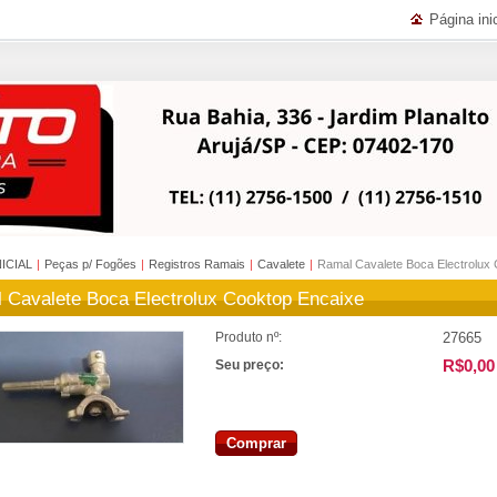
Página inic
NICIAL
|
Peças p/ Fogões
|
Registros Ramais
|
Cavalete
|
Ramal Cavalete Boca Electrolux
 Cavalete Boca Electrolux Cooktop Encaixe
27665
Produto nº:
R$0,00
Seu preço:
Comprar