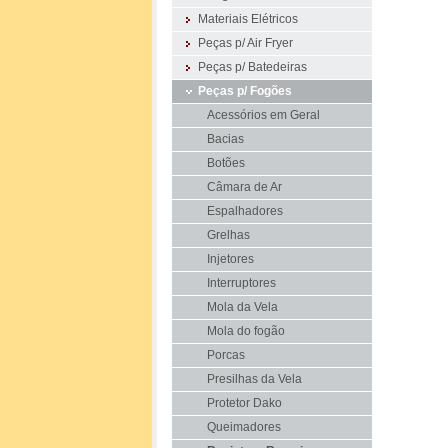
Materiais Elétricos
Peças p/ Air Fryer
Peças p/ Batedeiras
Peças p/ Fogões
Acessórios em Geral
Bacias
Botões
Câmara de Ar
Espalhadores
Grelhas
Injetores
Interruptores
Mola da Vela
Mola do fogão
Porcas
Presilhas da Vela
Protetor Dako
Queimadores