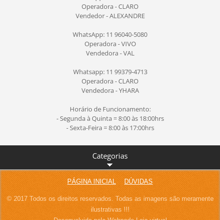
Operadora - CLARO
Vendedor - ALEXANDRE
WhatsApp: 11 96040-5080
Operadora - VIVO
Vendedora - VAL
Whatsapp: 11 99379-4713
Operadora - CLARO
Vendedora - YHARA
Horário de Funcionamento:
- Segunda à Quinta = 8:00 às 18:00hrs
- Sexta-Feira = 8:00 às 17:00hrs
Categorias
PÁGINA INICIAL
DÚVIDAS
© 2017 Todos os direitos reservados. Todas as imagens são meramente
ilustrativas !!!