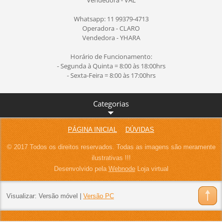
Vendedora - VAL
Whatsapp: 11 99379-4713
Operadora - CLARO
Vendedora - YHARA
Horário de Funcionamento:
- Segunda à Quinta = 8:00 às 18:00hrs
- Sexta-Feira = 8:00 às 17:00hrs
Categorias
PÁGINA INICIAL
DÚVIDAS
© 2017 Todos os direitos reservados. Todas as imagens são meramente
ilustrativas !!!
Desenvolvido pela
Webnode
Loja virtual
Visualizar:
Versão móvel
|
Versão PC