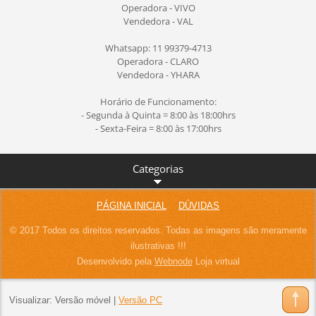
Operadora - VIVO
Vendedora - VAL
Whatsapp: 11 99379-4713
Operadora - CLARO
Vendedora - YHARA
Horário de Funcionamento:
- Segunda à Quinta = 8:00 às 18:00hrs
- Sexta-Feira = 8:00 às 17:00hrs
Categorias
PÁGINA INICIAL
DÚVIDAS
© 2017 Todos os direitos reservados. Todas as imagens são meramente
ilustrativas !!!
Desenvolvido pela
Webnode
Loja virtual
Visualizar:
Versão móvel
|
Versão PC