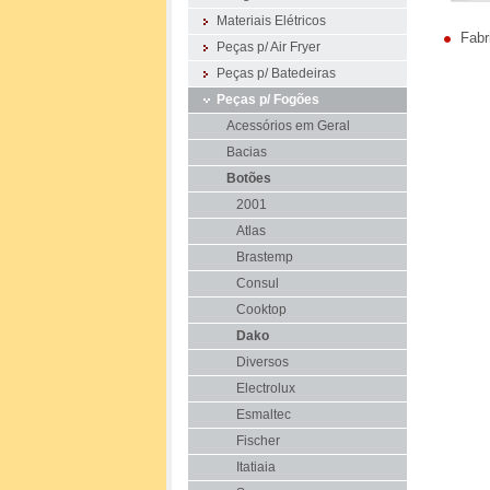
Materiais Elétricos
Fabr
Peças p/ Air Fryer
Peças p/ Batedeiras
Peças p/ Fogões
Acessórios em Geral
Bacias
Botões
2001
Atlas
Brastemp
Consul
Cooktop
Dako
Diversos
Electrolux
Esmaltec
Fischer
Itatiaia