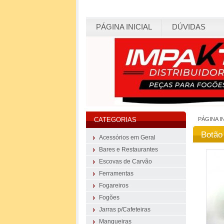
PÁGINA INICIAL
DÚVIDAS
PÁGINA I
CATEGORIAS
Botão
Acessórios em Geral
Bares e Restaurantes
Escovas de Carvão
Ferramentas
Fogareiros
Fogões
Jarras p/Cafeteiras
Mangueiras