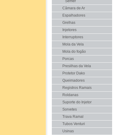
Semer
Câmara de Ar
Espalhadores
Grelhas
Injetores
Interruptores
Mola da Vela
Mola do fogão
Porcas
Presilhas da Vela
Protetor Dako
Queimadores
Registros Ramais
Roldanas
Suporte do Injetor
Sorvetes
Trava Ramal
Tubos Venturi
Usinas