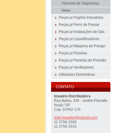
Válvulas de Segurança
Velas
Peças p/ Fogões Industriais
Peças p/ Ferro de Passar
Peças p/ Instalações de Gás
Peças p/ Liquidificadores
Peças p/ Máquina de Frango
Peças p/ Panelas
Peças p/ Panelas de Pressão
Peças p/ Ventiladores
Utilidades Domésticas
CONTATO
Impakto Distribuidora
Rua Bahia, 336 - Jardim Planalto
Arujá / SP
Cep: 07402-170
tmkt.imp
akto@hot
mail.com
11 2756-1500
11 2756-1510