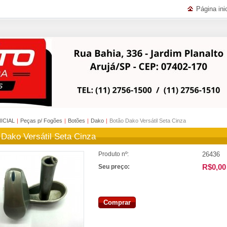
Página inic
NICIAL
|
Peças p/ Fogões
|
Botões
|
Dako
|
Botão Dako Versátil Seta Cinza
 Dako Versátil Seta Cinza
26436
Produto nº:
R$0,00
Seu preço:
Comprar