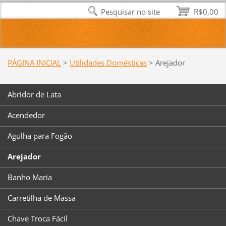
Pesquisar no site
R$0,00
PÁGINA INICIAL
>
Utilidades Domésticas
>
Arejador
Abridor de Lata
Acendedor
Agulha para Fogão
Arejador
Banho Maria
Carretilha de Massa
Chave Troca Fácil