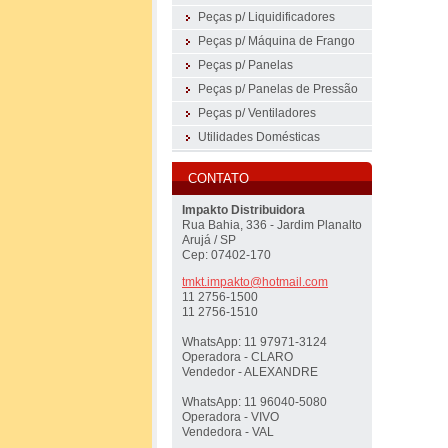
Peças p/ Liquidificadores
Peças p/ Máquina de Frango
Peças p/ Panelas
Peças p/ Panelas de Pressão
Peças p/ Ventiladores
Utilidades Domésticas
CONTATO
Impakto Distribuidora
Rua Bahia, 336 - Jardim Planalto
Arujá / SP
Cep: 07402-170
tmkt.imp
akto@hot
mail.com
11 2756-1500
11 2756-1510
WhatsApp: 11 97971-3124
Operadora - CLARO
Vendedor - ALEXANDRE
WhatsApp: 11 96040-5080
Operadora - VIVO
Vendedora - VAL