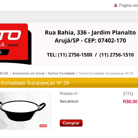
Página inic
NICIAL
|
Acessórios em Geral
|
Tachos Esmaltado
|
Tacho Esmaltado Suzanpeças Nº.26
 Esmaltado Suzanpeças Nº.26
27711
Produto nº:
R$0,00
Seu preço:
Comprar