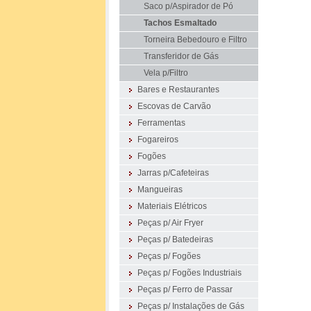
Saco p/Aspirador de Pó
Tachos Esmaltado
Torneira Bebedouro e Filtro
Transferidor de Gás
Vela p/Filtro
Bares e Restaurantes
Escovas de Carvão
Ferramentas
Fogareiros
Fogões
Jarras p/Cafeteiras
Mangueiras
Materiais Elétricos
Peças p/ Air Fryer
Peças p/ Batedeiras
Peças p/ Fogões
Peças p/ Fogões Industriais
Peças p/ Ferro de Passar
Peças p/ Instalações de Gás