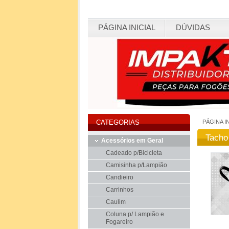
PÁGINA INICIAL
DÚVIDAS
PÁGINA I
CATEGORIAS
Tacho
Acessórios em Geral
Cadeado p/Bicicleta
Camisinha p/Lampião
Candieiro
Carrinhos
Caulim
Coluna p/ Lampião e
Fogareiro