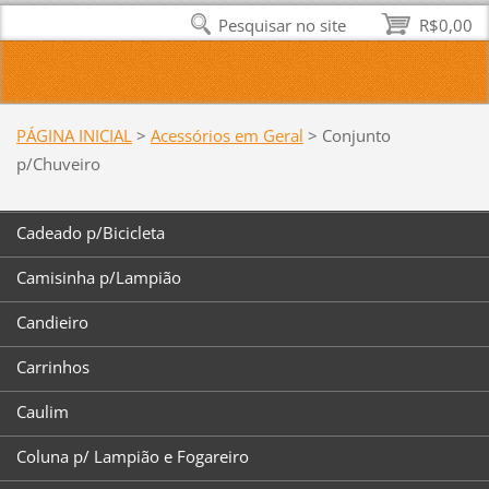
Pesquisar no site
R$0,00
PÁGINA INICIAL
>
Acessórios em Geral
>
Conjunto
p/Chuveiro
Cadeado p/Bicicleta
Camisinha p/Lampião
Candieiro
Carrinhos
Caulim
Coluna p/ Lampião e Fogareiro