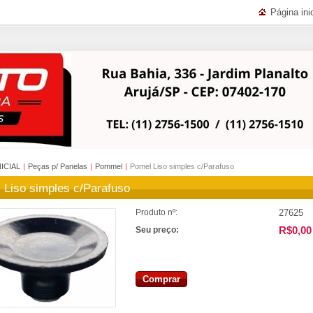
Página inic
NICIAL
|
Peças p/ Panelas
|
Pommel
|
Pomel Liso simples c/Parafuso
 Liso simples c/Parafuso
27625
Produto nº:
R$0,00
Seu preço:
Comprar