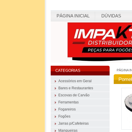
PÁGINA INICIAL
DÚVIDAS
PÁGINA I
CATEGORIAS
Pomel
Acessórios em Geral
Bares e Restaurantes
Escovas de Carvão
Ferramentas
Fogareiros
Fogões
Jarras p/Cafeteiras
Mangueiras