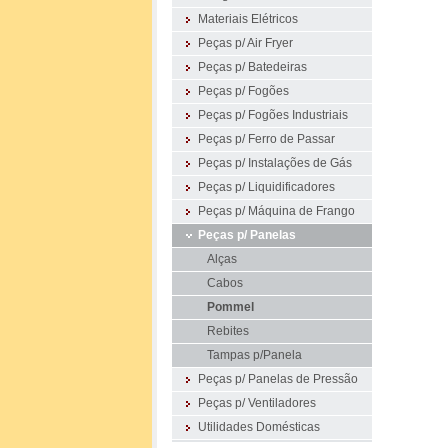
Materiais Elétricos
Peças p/ Air Fryer
Peças p/ Batedeiras
Peças p/ Fogões
Peças p/ Fogões Industriais
Peças p/ Ferro de Passar
Peças p/ Instalações de Gás
Peças p/ Liquidificadores
Peças p/ Máquina de Frango
Peças p/ Panelas
Alças
Cabos
Pommel
Rebites
Tampas p/Panela
Peças p/ Panelas de Pressão
Peças p/ Ventiladores
Utilidades Domésticas