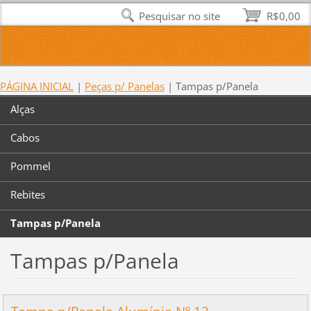
Pesquisar no site
R$0,00
PÁGINA INICIAL
|
Peças p/ Panelas
|
Tampas p/Panela
Alças
Cabos
Pommel
Rebites
Tampas p/Panela
Tampas p/Panela