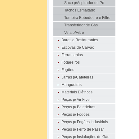
Saco p/Aspirador de Pó
Tachos Esmaltado
Torneira Bebedouro e Filtro
Transferidor de Gás
Vela p/Filtro
Bares e Restaurantes
Escovas de Carvão
Ferramentas
Fogareiros
Fogões
Jarras p/Cafeteiras
Mangueiras
Materiais Elétricos
Peças p/ Air Fryer
Peças p/ Batedeiras
Peças p/ Fogões
Peças p/ Fogões Industriais
Peças p/ Ferro de Passar
Peças p/ Instalações de Gás