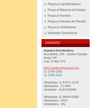
Peças p/ Liquidificadores
Peças p/ Máquina de Frango
Peças p/ Panelas
Peças p/ Panelas de Pressão
Peças p/ Ventiladores
Utilidades Domésticas
CONTATO
Impakto Distribuidora
Rua Bahia, 336 - Jardim Planalto
Arujá / SP
Cep: 07402-170
tmkt.imp
akto@hot
mail.com
11 2756-1500
11 2756-1510
WhatsApp: 11 97971-3124
Operadora - CLARO
Vendedor - ALEXANDRE
WhatsApp: 11 96040-5080
Operadora - VIVO
Vendedora - VAL