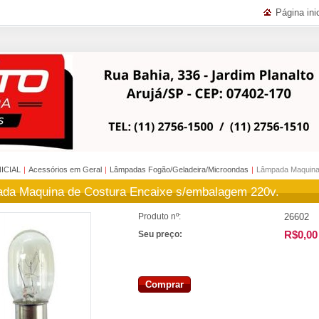
Página inic
NICIAL
|
Acessórios em Geral
|
Lâmpadas Fogão/Geladeira/Microondas
|
Lâmpada Maquina 
da Maquina de Costura Encaixe s/embalagem 220v.
26602
Produto nº:
R$0,00
Seu preço:
Comprar