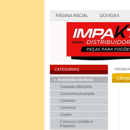
PÁGINA INICIAL
DÚVIDAS
PÁGINA I
CATEGORIAS
Lâmpa
Acessórios em Geral
Cadeado p/Bicicleta
Camisinha p/Lampião
Candieiro
Carrinhos
Caulim
Coluna p/ Lampião e
Fogareiro