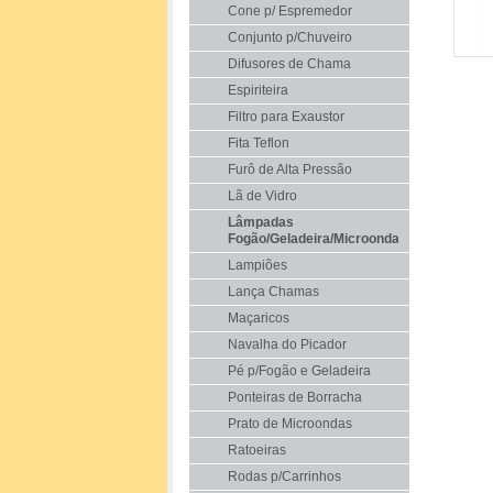
Cone p/ Espremedor
Conjunto p/Chuveiro
Difusores de Chama
Espiriteira
Filtro para Exaustor
Fita Teflon
Furô de Alta Pressão
Lã de Vidro
Lâmpadas
Fogão/Geladeira/Microondas
Lampiões
Lança Chamas
Maçaricos
Navalha do Picador
Pé p/Fogão e Geladeira
Ponteiras de Borracha
Prato de Microondas
Ratoeiras
Rodas p/Carrinhos