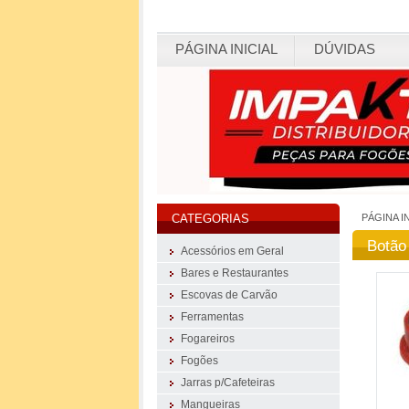
PÁGINA INICIAL
DÚVIDAS
PÁGINA I
CATEGORIAS
Botão
Acessórios em Geral
Bares e Restaurantes
Escovas de Carvão
Ferramentas
Fogareiros
Fogões
Jarras p/Cafeteiras
Mangueiras