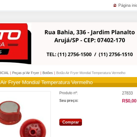
Página inic
NICIAL
|
Peças p/ Air Fryer
|
Botões
|
Botão Air Fryer Mondial Temperatura Vermelho
 Air Fryer Mondial Temperatura Vermelho
27833
Produto nº:
R$0,00
Seu preço:
Comprar