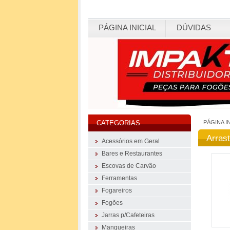
PÁGINA INICIAL
DÚVIDAS
PÁGINA I
CATEGORIAS
Arras
Acessórios em Geral
Bares e Restaurantes
Escovas de Carvão
Ferramentas
Fogareiros
Fogões
Jarras p/Cafeteiras
Mangueiras