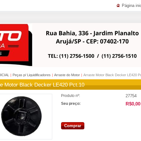
Página inic
NICIAL
|
Peças p/ Liquidificadores
|
Arraste do Motor
|
Arraste Motor Black Decker LE420 P
te Motor Black Decker LE420 Pct.10
27754
Produto nº:
R$0,00
Seu preço:
Comprar