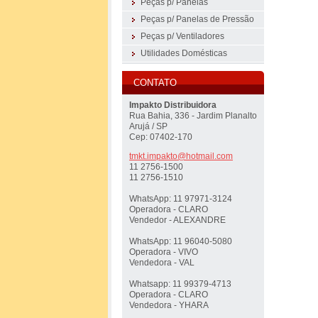
Peças p/ Panelas
Peças p/ Panelas de Pressão
Peças p/ Ventiladores
Utilidades Domésticas
CONTATO
Impakto Distribuidora
Rua Bahia, 336 - Jardim Planalto
Arujá / SP
Cep: 07402-170
tmkt.imp
akto@hot
mail.com
11 2756-1500
11 2756-1510
WhatsApp: 11 97971-3124
Operadora - CLARO
Vendedor - ALEXANDRE
WhatsApp: 11 96040-5080
Operadora - VIVO
Vendedora - VAL
Whatsapp: 11 99379-4713
Operadora - CLARO
Vendedora - YHARA