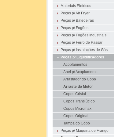
Materiais Elétricos
Peças p/ Air Fryer
Peças p/ Batedeiras
Peças p/ Fogões
Peças p/ Fogões Industriais
Peças p/ Ferro de Passar
Peças p/ Instalações de Gás
Peças p/ Liquidificadores
Acoplamentos
Anel p/ Acoplamento
Arrastador do Copo
Arraste do Motor
Copos Cristal
Copos Translúcido
Copos Micromax
Copos Original
Tampa do Copo
Peças p/ Máquina de Frango