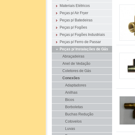
Materiais Elétricos
Peças p/ Air Fryer
Peças p/ Batedeiras
Peças p/ Fogões
Peças p/ Fogões Industriais
Peças p/ Ferro de Passar
Peças p/ Instalações de Gás
Abraçadeiras
Anel de Vedação
Coletores de Gás
Conexões
Adaptadores
Anilhas
Bicos
Borboletas
Buchas Redução
Cotovelos
Luvas