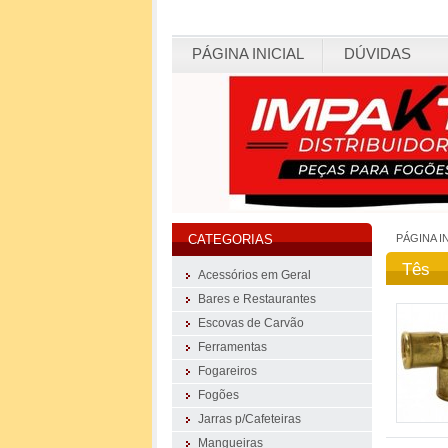
PÁGINA INICIAL
DÚVIDAS
PÁGINA I
CATEGORIAS
Tês
Acessórios em Geral
Bares e Restaurantes
Escovas de Carvão
Ferramentas
Fogareiros
Fogões
Jarras p/Cafeteiras
Mangueiras