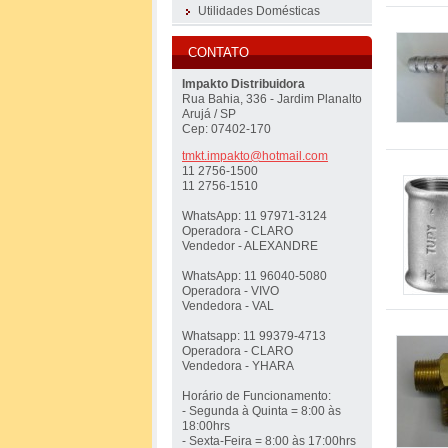
Utilidades Domésticas
CONTATO
Impakto Distribuidora
Rua Bahia, 336 - Jardim Planalto
Arujá / SP
Cep: 07402-170
tmkt.imp
akto@hot
mail.com
11 2756-1500
11 2756-1510
WhatsApp: 11 97971-3124
Operadora - CLARO
Vendedor - ALEXANDRE
WhatsApp: 11 96040-5080
Operadora - VIVO
Vendedora - VAL
Whatsapp: 11 99379-4713
Operadora - CLARO
Vendedora - YHARA
Horário de Funcionamento:
- Segunda à Quinta = 8:00 às
18:00hrs
- Sexta-Feira = 8:00 às 17:00hrs