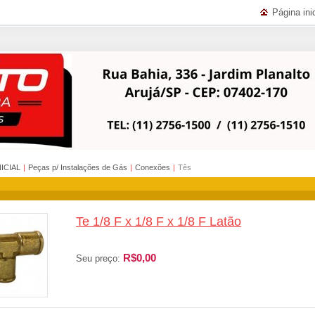
Página inic
NICIAL
|
Peças p/ Instalações de Gás
|
Conexões
|
Tês
Te 1/8 F x 1/8 F x 1/8 F Latão
R$0,00
Seu preço: