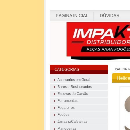
PÁGINA INICIAL
DÚVIDAS
PÁGINA I
CATEGORIAS
Helic
Acessórios em Geral
Bares e Restaurantes
Escovas de Carvão
Ferramentas
Fogareiros
Fogões
Jarras p/Cafeteiras
Mangueiras