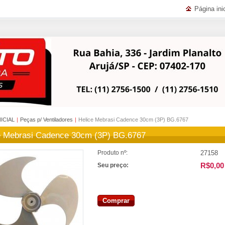
Página inic
NICIAL
|
Peças p/ Ventiladores
|
Helice Mebrasi Cadence 30cm (3P) BG.6767
e Mebrasi Cadence 30cm (3P) BG.6767
27158
Produto nº:
R$0,00
Seu preço:
Comprar