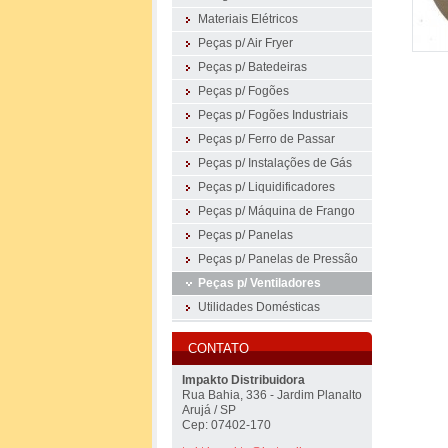
Materiais Elétricos
Peças p/ Air Fryer
Peças p/ Batedeiras
Peças p/ Fogões
Peças p/ Fogões Industriais
Peças p/ Ferro de Passar
Peças p/ Instalações de Gás
Peças p/ Liquidificadores
Peças p/ Máquina de Frango
Peças p/ Panelas
Peças p/ Panelas de Pressão
Peças p/ Ventiladores
Utilidades Domésticas
CONTATO
Impakto Distribuidora
Rua Bahia, 336 - Jardim Planalto
Arujá / SP
Cep: 07402-170