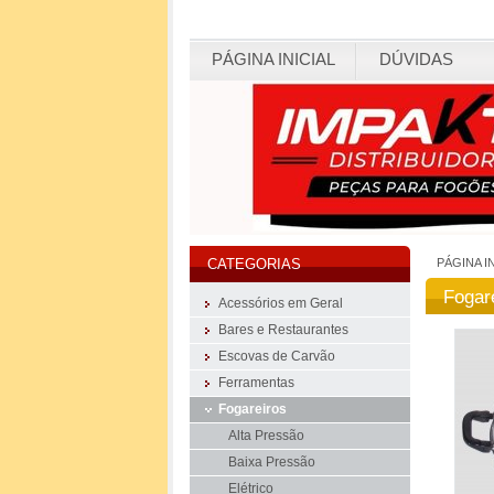
PÁGINA INICIAL
DÚVIDAS
PÁGINA I
CATEGORIAS
Fogar
Acessórios em Geral
Bares e Restaurantes
Escovas de Carvão
Ferramentas
Fogareiros
Alta Pressão
Baixa Pressão
Elétrico