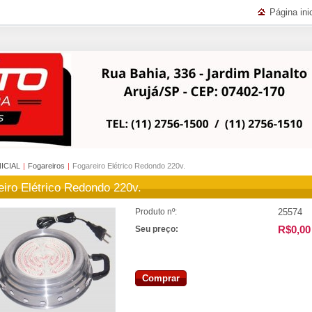
Página inic
NICIAL
|
Fogareiros
|
Fogareiro Elétrico Redondo 220v.
eiro Elétrico Redondo 220v.
25574
Produto nº:
R$0,00
Seu preço:
Comprar