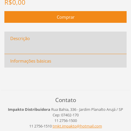
R$0,00
Descrição
Informações básicas
Contato
Impakto Distribuidora
Rua Bahia, 336 - Jardim Planalto
Arujá / SP
Cep: 07402-170
11 2756-1500
11 2756-1510
tmkt.imp
akto@hot
mail.com