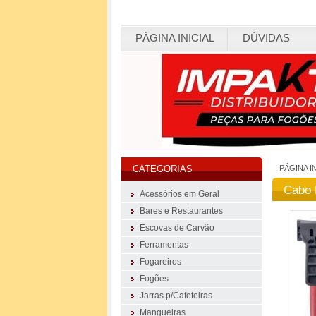
PÁGINA INICIAL
DÚVIDAS
PÁGINA I
CATEGORIAS
Cabo 
Acessórios em Geral
Bares e Restaurantes
Escovas de Carvão
Ferramentas
Fogareiros
Fogões
Jarras p/Cafeteiras
Mangueiras