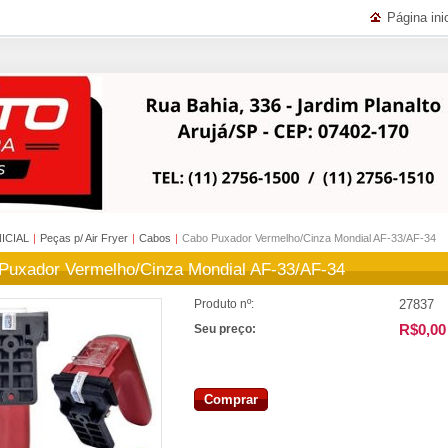
Página inic
NICIAL
|
Peças p/ Air Fryer
|
Cabos
|
Cabo Puxador Vermelho/Cinza Mondial AF-33/AF-34
Puxador Vermelho/Cinza Mondial AF-33/AF-34
27837
Produto nº:
R$0,00
Seu preço:
Comprar