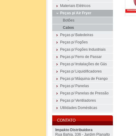
Materiais Elétricos
Peças p/ Air Fryer
Botões
Cabos
Peças p/ Batedeiras
Peças p/ Fogões
Peças p/ Fogões Industriais
Peças p/ Ferro de Passar
Peças p/ Instalações de Gás
Peças p/ Liquidificadores
Peças p/ Máquina de Frango
Peças p/ Panelas
Peças p/ Panelas de Pressão
Peças p/ Ventiladores
Utilidades Domésticas
CONTATO
Impakto Distribuidora
Rua Bahia, 336 - Jardim Planalto