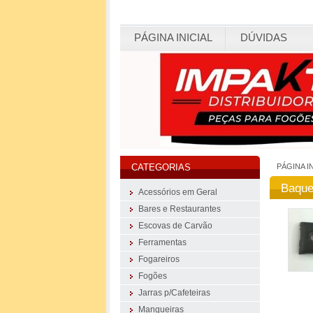
PÁGINA INICIAL
DÚVIDAS
PÁGINA I
CATEGORIAS
Baque
Acessórios em Geral
Bares e Restaurantes
Escovas de Carvão
Ferramentas
Fogareiros
Fogões
Jarras p/Cafeteiras
Mangueiras