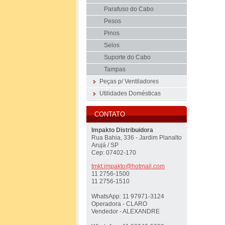
Parafuso do Cabo
Pesos
Pinos
Selos
Suporte do Cabo
Tampas
Peças p/ Ventiladores
Utilidades Domésticas
CONTATO
Impakto Distribuidora
Rua Bahia, 336 - Jardim Planalto
Arujá / SP
Cep: 07402-170
tmkt.imp
akto@hot
mail.com
11 2756-1500
11 2756-1510
WhatsApp: 11 97971-3124
Operadora - CLARO
Vendedor - ALEXANDRE