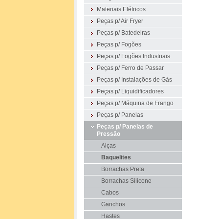
Materiais Elétricos
Peças p/ Air Fryer
Peças p/ Batedeiras
Peças p/ Fogões
Peças p/ Fogões Industriais
Peças p/ Ferro de Passar
Peças p/ Instalações de Gás
Peças p/ Liquidificadores
Peças p/ Máquina de Frango
Peças p/ Panelas
Peças p/ Panelas de
Pressão
Alças
Baquelites
Borrachas Preta
Borrachas Silicone
Cabos
Ganchos
Hastes