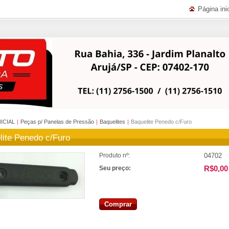
Página inic
NICIAL
|
Peças p/ Panelas de Pressão
|
Baquelites
|
Baquelite Penedo c/Furo
lite Penedo c/Furo
04702
Produto nº:
R$0,00
Seu preço:
Comprar