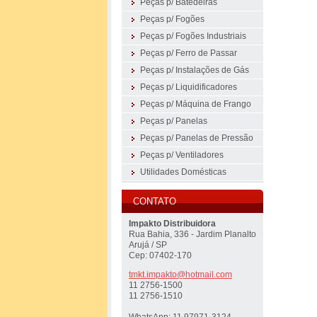
Peças p/ Batedeiras
Peças p/ Fogões
Peças p/ Fogões Industriais
Peças p/ Ferro de Passar
Peças p/ Instalações de Gás
Peças p/ Liquidificadores
Peças p/ Máquina de Frango
Peças p/ Panelas
Peças p/ Panelas de Pressão
Peças p/ Ventiladores
Utilidades Domésticas
CONTATO
Impakto Distribuidora
Rua Bahia, 336 - Jardim Planalto
Arujá / SP
Cep: 07402-170
tmkt.imp
akto@hot
mail.com
11 2756-1500
11 2756-1510
WhatsApp: 11 97971-3124