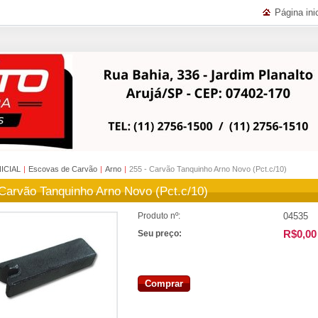
Página inic
NICIAL
|
Escovas de Carvão
|
Arno
|
255 - Carvão Tanquinho Arno Novo (Pct.c/10)
 Carvão Tanquinho Arno Novo (Pct.c/10)
04535
Produto nº:
R$0,00
Seu preço:
Comprar