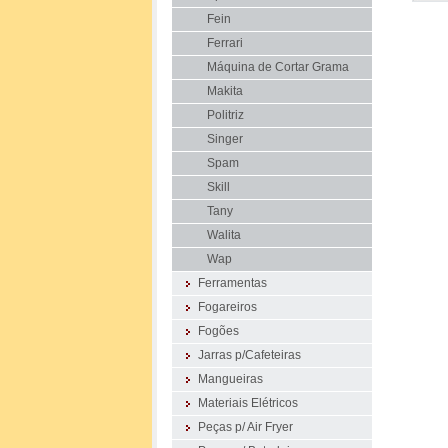
Fein
Ferrari
Máquina de Cortar Grama
Makita
Politriz
Singer
Spam
Skill
Tany
Walita
Wap
Ferramentas
Fogareiros
Fogões
Jarras p/Cafeteiras
Mangueiras
Materiais Elétricos
Peças p/ Air Fryer