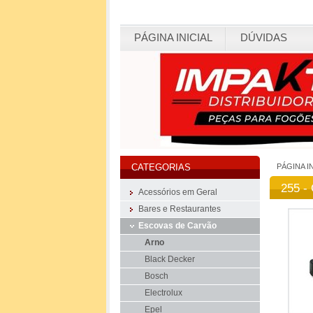
PÁGINA INICIAL
DÚVIDAS
PÁGINA I
CATEGORIAS
255 -
Acessórios em Geral
Bares e Restaurantes
Escovas de Carvão
Arno
Black Decker
Bosch
Electrolux
Epel